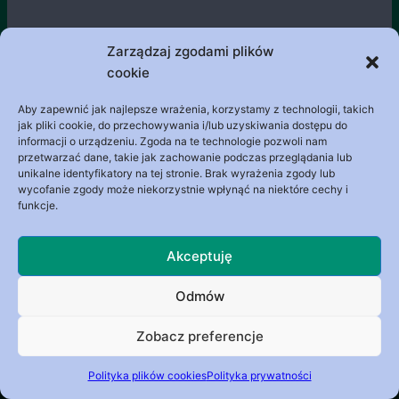
Regulamin wyborów Zarządu Stowarzyszenia
Zarządzaj zgodami plików
Teologów Moralistów
cookie
Aby zapewnić jak najlepsze wrażenia, korzystamy z technologii, takich
jak pliki cookie, do przechowywania i/lub uzyskiwania dostępu do
informacji o urządzeniu. Zgoda na te technologie pozwoli nam
przetwarzać dane, takie jak zachowanie podczas przeglądania lub
unikalne identyfikatory na tej stronie. Brak wyrażenia zgody lub
Archiwa
wycofanie zgody może niekorzystnie wpłynąć na niektóre cechy i
funkcje.
Akceptuję
Galeria
Przydatne Linki
Polityka Prywatności
Odmów
Polityka Plików Cookies (EU)
Zobacz preferencje
© 2026 Stowarzyszenie Teologów Moralistów Motyw
WordPress, autor:
Kadence WP
Polityka plików cookies
Polityka prywatności