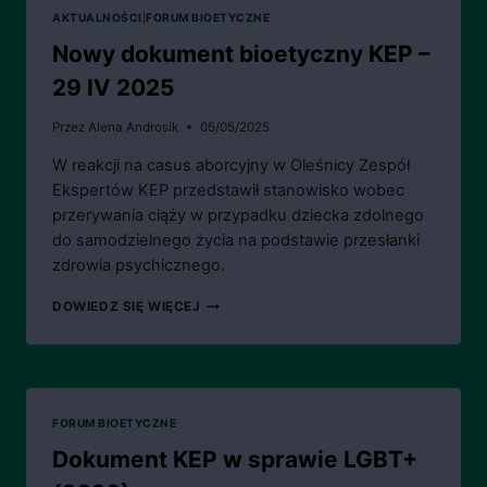
XI
AKTUALNOŚCI
|
FORUM BIOETYCZNE
2025
Nowy dokument bioetyczny KEP –
29 IV 2025
Przez
Alena Androsik
05/05/2025
W reakcji na casus aborcyjny w Oleśnicy Zespół
Ekspertów KEP przedstawił stanowisko wobec
przerywania ciąży w przypadku dziecka zdolnego
do samodzielnego życia na podstawie przesłanki
zdrowia psychicznego.
NOWY
DOWIEDZ SIĘ WIĘCEJ
DOKUMENT
BIOETYCZNY
KEP
–
29
IV
FORUM BIOETYCZNE
2025
Dokument KEP w sprawie LGBT+