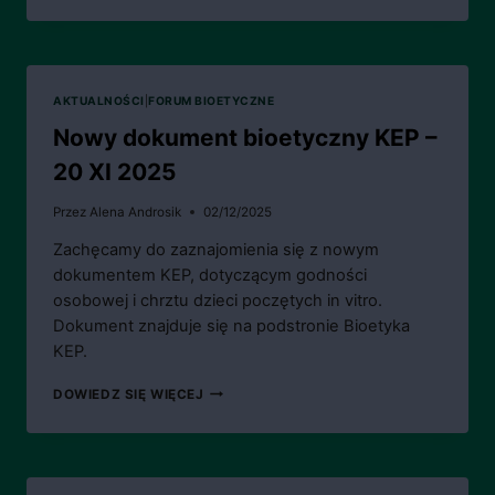
BIOETYCZNY
KEP
–
7
I
AKTUALNOŚCI
|
FORUM BIOETYCZNE
2026
Nowy dokument bioetyczny KEP –
20 XI 2025
Przez
Alena Androsik
02/12/2025
Zachęcamy do zaznajomienia się z nowym
dokumentem KEP, dotyczącym godności
osobowej i chrztu dzieci poczętych in vitro.
Dokument znajduje się na podstronie Bioetyka
KEP.
NOWY
DOWIEDZ SIĘ WIĘCEJ
DOKUMENT
BIOETYCZNY
KEP
–
20