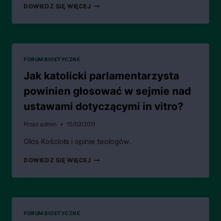
CZY
DOWIEDZ SIĘ WIĘCEJ
FARMACEUCI
MAJĄ
PRAWO
DO
SPRZECIWU
SUMIENIA?
FORUM BIOETYCZNE
Jak katolicki parlamentarzysta
powinien głosować w sejmie nad
ustawami dotyczącymi in vitro?
Przez
admin
15/03/2011
Głos Kościoła i opinie teologów.
JAK
DOWIEDZ SIĘ WIĘCEJ
KATOLICKI
PARLAMENTARZYSTA
POWINIEN
GŁOSOWAĆ
W
SEJMIE
FORUM BIOETYCZNE
NAD