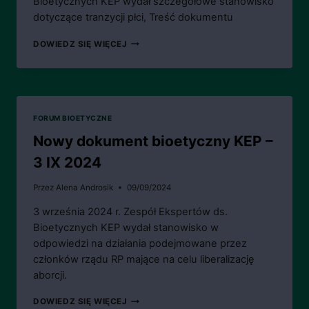
Bioetycznych KEP wydał szczegółowe stanowisko
dotyczące tranzycji płci, Treść dokumentu
NOWY
DOWIEDZ SIĘ WIĘCEJ
DOKUMENT
BIOETYCZNY
KEP
–
13
XI
FORUM BIOETYCZNE
2024
Nowy dokument bioetyczny KEP –
3 IX 2024
Przez
Alena Androsik
09/09/2024
3 września 2024 r. Zespół Ekspertów ds.
Bioetycznych KEP wydał stanowisko w
odpowiedzi na działania podejmowane przez
członków rządu RP mające na celu liberalizację
aborcji.
NOWY
DOWIEDZ SIĘ WIĘCEJ