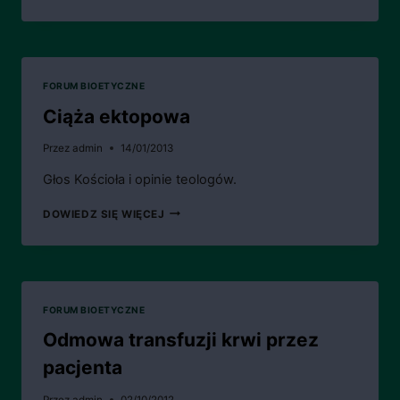
DOKUMENT
BIOETYCZNY
KEP
–
3
IX
FORUM BIOETYCZNE
2024
Ciąża ektopowa
Przez
admin
14/01/2013
Głos Kościoła i opinie teologów.
CIĄŻA
DOWIEDZ SIĘ WIĘCEJ
EKTOPOWA
FORUM BIOETYCZNE
Odmowa transfuzji krwi przez
pacjenta
Przez
admin
02/10/2012