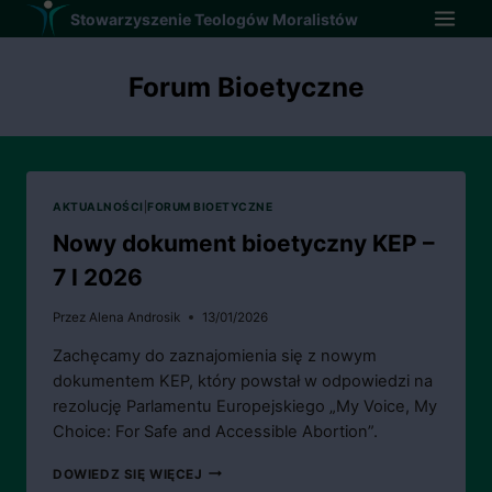
Przejdź
Stowarzyszenie Teologów Moralistów
do
treści
Forum Bioetyczne
AKTUALNOŚCI
|
FORUM BIOETYCZNE
Nowy dokument bioetyczny KEP –
7 I 2026
Przez
Alena Androsik
13/01/2026
Zachęcamy do zaznajomienia się z nowym
dokumentem KEP, który powstał w odpowiedzi na
rezolucję Parlamentu Europejskiego „My Voice, My
Choice: For Safe and Accessible Abortion”.
NOWY
DOWIEDZ SIĘ WIĘCEJ
DOKUMENT