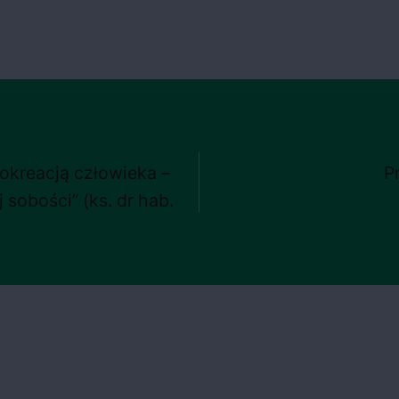
okreacją człowieka –
P
 sobości” (ks. dr hab.