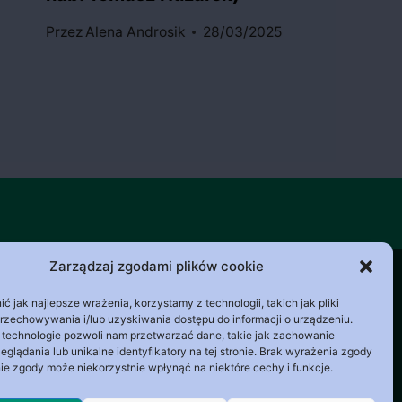
Przez
Alena Androsik
28/03/2025
Zarządzaj zgodami plików cookie
ydatne Linki
Polityka Prywatności
 jak najlepsze wrażenia, korzystamy z technologii, takich jak pliki
przechowywania i/lub uzyskiwania dostępu do informacji o urządzeniu.
ków Cookies (EU)
 technologie pozwoli nam przetwarzać dane, takie jak zachowanie
eglądania lub unikalne identyfikatory na tej stronie. Brak wyrażenia zgody
ie zgody może niekorzystnie wpłynąć na niektóre cechy i funkcje.