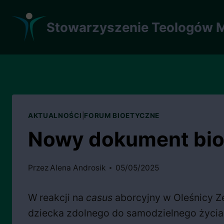
Przejdź
do
Stowarzyszenie Teologów M
treści
AKTUALNOŚCI
|
FORUM BIOETYCZNE
Nowy dokument bioe
Przez
Alena Androsik
05/05/2025
W reakcji na
casus
aborcyjny w Oleśnicy Z
dziecka zdolnego do samodzielnego życia