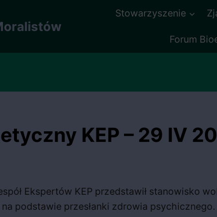
Stowarzyszenie
Z
oralistów
Forum Bio
tyczny KEP – 29 IV 2
espół Ekspertów KEP przedstawił stanowisko wo
 na podstawie przesłanki zdrowia psychicznego.