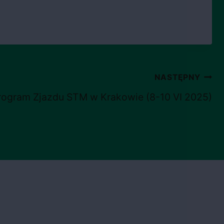
NASTĘPNY
rogram Zjazdu STM w Krakowie (8-10 VI 2025)