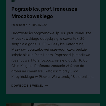
RIP
Pogrzeb ks. prof. Ireneusza
Mroczkowskiego
Przez
admin
18/08/2020
Uroczystości pogrzebowe śp. ks. prał. Ireneusza
Mroczkowskiego odbędą się w czwartek, 20
sierpnia o godz. 11.00 w Bazylice Katedralnej.
Mszy św. pogrzebowej przewodniczyć będzie
ksiądz biskup Piotr Libera. Poprzedzi ją modlitwa
różańcowa, która rozpocznie się o godz. 10.00.
Ciało Księdza Profesora zostanie złożone do
grobu na cmentarzu katolickim przy ulicy
Kobylińskiego w Płocku. We wtorek, 18 sierpnia o…
POGRZEB
DOWIEDZ SIĘ WIĘCEJ
KS.
PROF.
IRENEUSZA
MROCZKOWSKIEGO