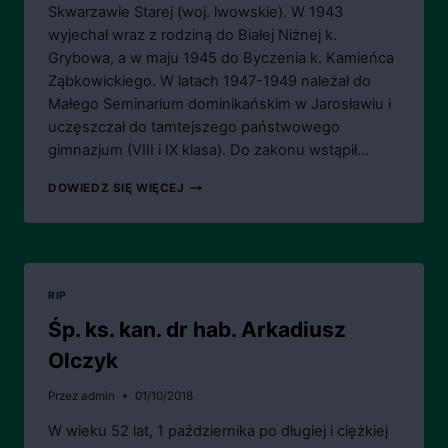
Skwarzawie Starej (woj. lwowskie). W 1943
wyjechał wraz z rodziną do Białej Niżnej k.
Grybowa, a w maju 1945 do Byczenia k. Kamieńca
Ząbkowickiego. W latach 1947-1949 należał do
Małego Seminarium dominikańskim w Jarosławiu i
uczęszczał do tamtejszego państwowego
gimnazjum (VIII i IX klasa). Do zakonu wstąpił…
ZMARŁ
DOWIEDZ SIĘ WIĘCEJ
O.
CYPRIAN
JAN
WICHROWICZ
RIP
Śp. ks. kan. dr hab. Arkadiusz
Olczyk
Przez
admin
01/10/2018
W wieku 52 lat, 1 października po długiej i ciężkiej