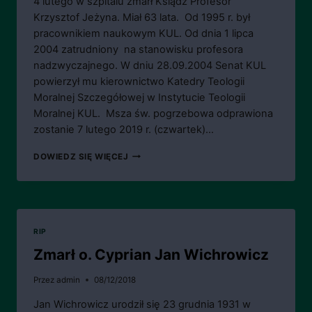
4 lutego w szpitalu zmarł Ksiądz Profesor
Krzysztof Jeżyna. Miał 63 lata. Od 1995 r. był
pracownikiem naukowym KUL. Od dnia 1 lipca
2004 zatrudniony na stanowisku profesora
nadzwyczajnego. W dniu 28.09.2004 Senat KUL
powierzył mu kierownictwo Katedry Teologii
Moralnej Szczegółowej w Instytucie Teologii
Moralnej KUL. Msza św. pogrzebowa odprawiona
zostanie 7 lutego 2019 r. (czwartek)…
ŚP.
DOWIEDZ SIĘ WIĘCEJ
KS.
PROF.
KRZYSZTOF
JEŻYNA
RIP
Zmarł o. Cyprian Jan Wichrowicz
Przez
admin
08/12/2018
Jan Wichrowicz urodził się 23 grudnia 1931 w