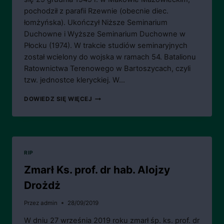
pochodził z parafii Rzewnie (obecnie diec.
łomżyńska). Ukończył Niższe Seminarium
Duchowne i Wyższe Seminarium Duchowne w
Płocku (1974). W trakcie studiów seminaryjnych
został wcielony do wojska w ramach 54. Batalionu
Ratownictwa Terenowego w Bartoszycach, czyli
tzw. jednostce kleryckiej. W…
ZMARŁ
DOWIEDZ SIĘ WIĘCEJ
KS.
PROF.
IRENEUSZ
MROCZKOWSKI
RIP
Zmarł Ks. prof. dr hab. Alojzy
Drożdż
Przez
admin
28/09/2019
W dniu 27 września 2019 roku zmarł śp. ks. prof. dr