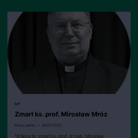
PROF.
DR
HAB.
JERZY
TROSKA
RIP
Zmarł ks. prof. Mirosław Mróz
Przez
admin
20/07/2023
19 lipca br. zmarł ks. prof. dr hab. Mirosław