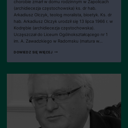
chorobie zmarł w domu rodzinnym w Zapolicach
(archidiecezja częstochowska) ks. dr hab.
Arkadiusz Olczyk, teolog moralista, bioetyk. Ks. dr
hab. Arkadiusz Olczyk urodził się 13 lipca 1966 r. w
Kodrębie (archidiecezja częstochowska).
Uczęszczał do Liceum Ogólnokształcącego nr 1
im. A. Zawadzkiego w Radomsku (matura w…
ŚP.
DOWIEDZ SIĘ WIĘCEJ
KS.
KAN.
DR
HAB.
ARKADIUSZ
OLCZYK