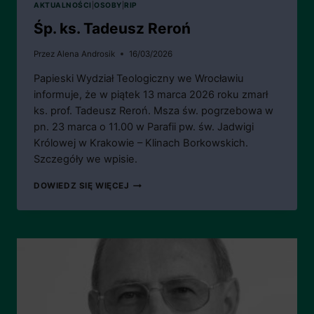
AKTUALNOŚCI
|
OSOBY
|
RIP
Śp. ks. Tadeusz Reroń
Przez
Alena Androsik
16/03/2026
Papieski Wydział Teologiczny we Wrocławiu
informuje, że w piątek 13 marca 2026 roku zmarł
ks. prof. Tadeusz Reroń. Msza św. pogrzebowa w
pn. 23 marca o 11.00 w Parafii pw. św. Jadwigi
Królowej w Krakowie – Klinach Borkowskich.
Szczegóły we wpisie.
ŚP.
DOWIEDZ SIĘ WIĘCEJ
KS.
TADEUSZ
REROŃ