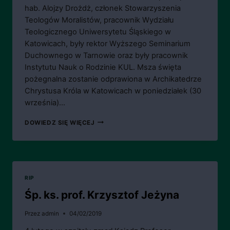
hab. Alojzy Drożdż, członek Stowarzyszenia
Teologów Moralistów, pracownik Wydziału
Teologicznego Uniwersytetu Śląskiego w
Katowicach, były rektor Wyższego Seminarium
Duchownego w Tarnowie oraz były pracownik
Instytutu Nauk o Rodzinie KUL. Msza święta
pożegnalna zostanie odprawiona w Archikatedrze
Chrystusa Króla w Katowicach w poniedziałek (30
września)…
ZMARŁ
DOWIEDZ SIĘ WIĘCEJ
KS.
PROF.
DR
HAB.
ALOJZY
DROŻDŻ
RIP
Śp. ks. prof. Krzysztof Jeżyna
Przez
admin
04/02/2019