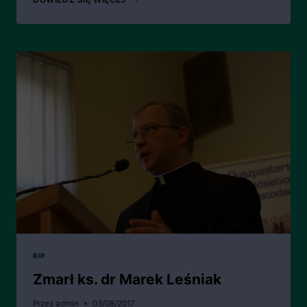
KS.
PROF.
STANISŁAW
WARZESZAK
RIP
Zmarł ks. dr Marek Leśniak
Przez
admin
03/08/2017