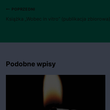
Nawigacja
POPRZEDNI
wpisu
Książka „Wobec in vitro” (publikacja zbiorowa
Podobne wpisy