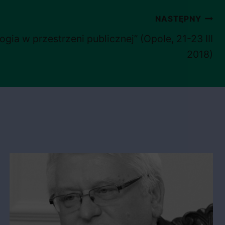
NASTĘPNY
ogia w przestrzeni publicznej” (Opole, 21-23 III
2018)