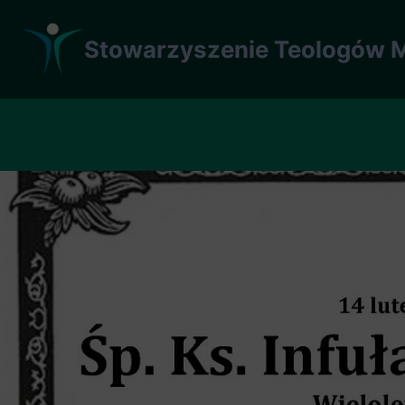
Przejdź
do
Stowarzyszenie Teologów M
treści