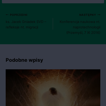
Nawigacja
POPRZEDNI
NASTĘPNY
ks. Jacek Gniadek SVD –
Konferencja naukowa nt.
wpisu
refleksje nt. migracji
naprotechnologii
(Przemyśl, 7 XI 2016)
Podobne wpisy