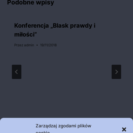
Podobne wpisy
Konferencja „Blask prawdy i
miłości”
Przez
admin
19/11/2018
Zarządzaj zgodami plików
cookie