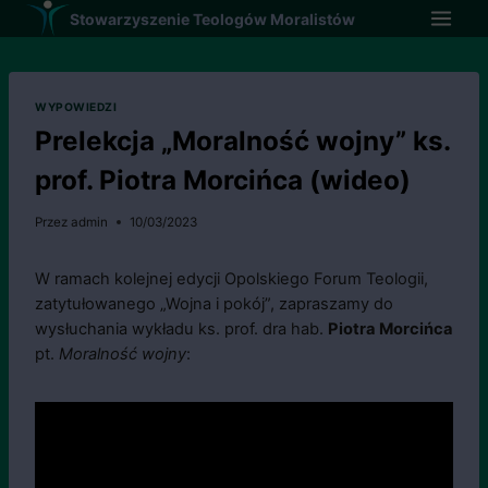
Przejdź
Stowarzyszenie Teologów Moralistów
do
treści
WYPOWIEDZI
Prelekcja „Moralność wojny” ks.
prof. Piotra Morcińca (wideo)
Przez
admin
10/03/2023
W ramach kolejnej edycji Opolskiego Forum Teologii,
zatytułowanego „Wojna i pokój”, zapraszamy do
wysłuchania wykładu ks. prof. dra hab.
Piotra Morcińca
pt.
Moralność wojny
: