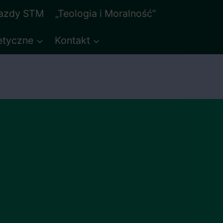
jazdy STM
„Teologia i Moralność”
etyczne
Kontakt