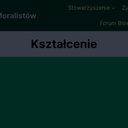
Stowarzyszenie
Z
oralistów
Forum Bio
Kształcenie