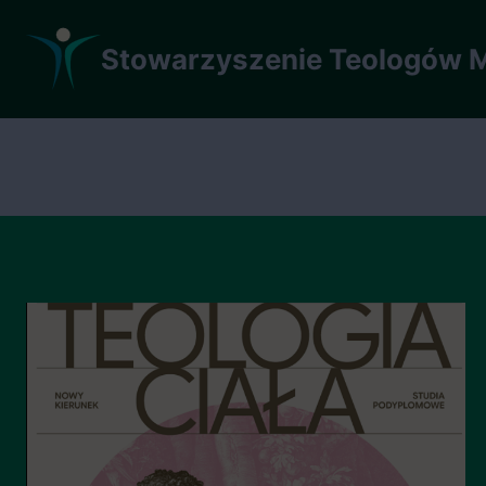
Przejdź
do
Stowarzyszenie Teologów M
treści