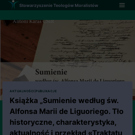
Przejdź
Stowarzyszenie Teologów Moralistów
do
treści
AKTUALNOŚCI
|
PUBLIKACJE
Książka „Sumienie według św.
Alfonsa Marii de Liguoriego. Tło
historyczne, charakterystyka,
aktualność i przekład «Traktatu