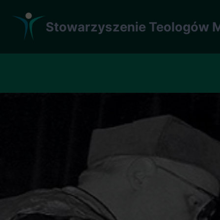
Przejdź
do
Stowarzyszenie Teologów M
treści