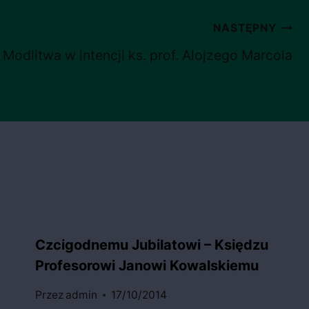
NASTĘPNY
Modlitwa w intencji ks. prof. Alojzego Marcola
Czcigodnemu Jubilatowi – Księdzu
Profesorowi Janowi Kowalskiemu
Przez
admin
17/10/2014