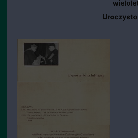
wielole
Uroczysto