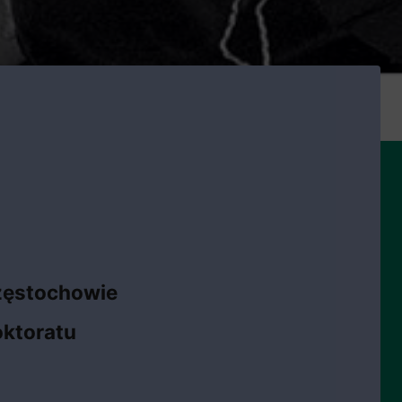
zęstochowie
oktoratu